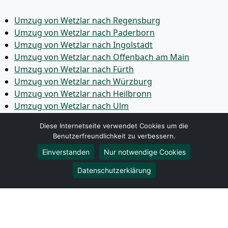
Umzug von Wetzlar nach Regensburg
Umzug von Wetzlar nach Paderborn
Umzug von Wetzlar nach Ingolstadt
Umzug von Wetzlar nach Offenbach am Main
Umzug von Wetzlar nach Fürth
Umzug von Wetzlar nach Würzburg
Umzug von Wetzlar nach Heilbronn
Umzug von Wetzlar nach Ulm
Umzug von Wetzlar nach Pforzheim
Diese Internetseite verwendet Cookies um die
Umzug von Wetzlar nach Wolfsburg
Benutzerfreundlichkeit zu verbessern.
Umzug von Wetzlar nach Bottrop
Einverstanden
Nur notwendige Cookies
Umzug von Wetzlar nach Göttingen
Umzug von Wetzlar nach Reutlingen
Datenschutzerklärung
Umzug von Wetzlar nach Bremer­haven
Umzug von Wetzlar nach Koblenz
Umzug von Wetzlar nach Erlangen
Umzug von Wetzlar nach Bergisch Gladbach