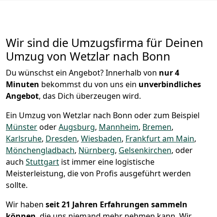
Wir sind die Umzugsfirma für Deinen
Umzug von Wetzlar nach Bonn
Du wünschst ein Angebot? Innerhalb von
nur 4
Minuten
bekommst du von uns ein
unverbindliches
Angebot
, das Dich überzeugen wird.
Ein Umzug von Wetzlar nach Bonn oder zum Beispiel
Münster
oder
Augsburg
,
Mannheim
,
Bremen
,
Karlsruhe
,
Dresden
,
Wiesbaden
,
Frankfurt am Main
,
Mönchen­gladbach
,
Nürnberg
,
Gelsenkirchen
, oder
auch
Stuttgart
ist immer eine logistische
Meisterleistung, die von Profis ausgeführt werden
sollte.
Wir haben
seit
21 Jahren Erfahrungen sammeln
können
, die uns niemand mehr nehmen kann. Wir