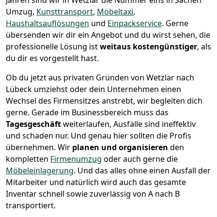
Jahren sind wir in Wetzlar die Nummer eins in Sachen
Umzug,
Kunsttransport
,
Möbeltaxi
,
Haushaltsauflösungen
und
Einpackservice
.
Gerne
übersenden wir dir ein Angebot und du wirst sehen, die
professionelle Lösung ist
weitaus kostengünstiger
, als
du dir es vorgestellt hast.
Ob du jetzt aus privaten Gründen von Wetzlar nach
Lübeck umziehst oder dein Unternehmen einen
Wechsel des Firmensitzes anstrebt, wir begleiten dich
gerne. Gerade im Businessbereich muss das
Tagesgeschäft
weiterlaufen, Ausfälle sind ineffektiv
und schaden nur. Und genau hier sollten die Profis
übernehmen.
Wir
planen und organisieren
den
kompletten
Firmenumzug
oder auch gerne die
Möbeleinlagerung
. Und das alles ohne einen Ausfall der
Mitarbeiter und natürlich wird auch das gesamte
Inventar schnell sowie zuverlässig von A nach B
transportiert.