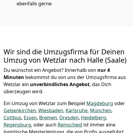
ebenfalls gerne
Wir sind die Umzugsfirma für Deinen
Umzug von Wetzlar nach Halle (Saale)
Du wünschst ein Angebot? Innerhalb von
nur 4
Minuten
bekommst du von uns der Umzugsfirma aus
Wetzlar ein
unverbindliches Angebot
, das Dich
überzeugen wird.
Ein Umzug von Wetzlar zum Beispiel
Magdeburg
oder
Gelsenkirchen
,
Wiesbaden
,
Karlsruhe
,
München
,
Cottbus
,
Essen
,
Bremen
,
Dresden
,
Heidelberg
,
Regensburg
, oder auch
Remscheid
ist immer eine
logistische Meisterleistung, die von Profis ausgeführt