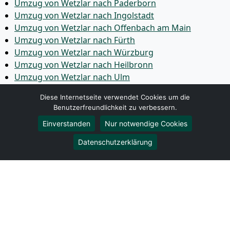
Umzug von Wetzlar nach Paderborn
Umzug von Wetzlar nach Ingolstadt
Umzug von Wetzlar nach Offenbach am Main
Umzug von Wetzlar nach Fürth
Umzug von Wetzlar nach Würzburg
Umzug von Wetzlar nach Heilbronn
Umzug von Wetzlar nach Ulm
Umzug von Wetzlar nach Pforzheim
Diese Internetseite verwendet Cookies um die
Umzug von Wetzlar nach Wolfsburg
Benutzerfreundlichkeit zu verbessern.
Umzug von Wetzlar nach Bottrop
Einverstanden
Nur notwendige Cookies
Umzug von Wetzlar nach Göttingen
Umzug von Wetzlar nach Reutlingen
Datenschutzerklärung
Umzug von Wetzlar nach Bremer­haven
Umzug von Wetzlar nach Koblenz
Umzug von Wetzlar nach Erlangen
Umzug von Wetzlar nach Bergisch Gladbach
Umzug von Wetzlar nach Remscheid
Umzug von Wetzlar nach Jena
Umzug von Wetzlar nach Recklinghausen